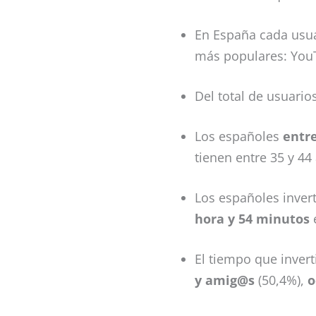
En España cada usua
más populares: YouT
Del total de usuario
Los españoles
entre
tienen entre 35 y 44
Los españoles inver
hora y 54 minutos
e
El tiempo que inver
y amig@s
(50,4%),
o