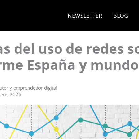
NEWSLETTER
BLOG
as del uso de redes s
orme España y mundo
autor y emprendedor digital
nero, 2026