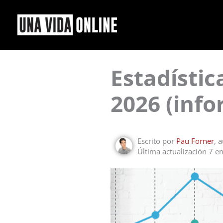
Ir
al
contenido
Estadístic
2026 (inf
Escrito por
Pau Forner
, 
Última actualización 7 e