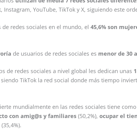
uarios
utilizan de media 7 redes sociales diferente
, Instagram, YouTube, TikTok y X, siguiendo este ord
s de redes sociales en el mundo, el
45,6% son mujere
oría
de usuarios de redes sociales es
menor de 30 
s de redes sociales a nivel global les dedican unas
1
, siendo TikTok la red social donde más tiempo invier
ierte mundialmente en las redes sociales tiene como 
cto con amig@s y familiares
(50,2%),
ocupar el tie
(35,4%).