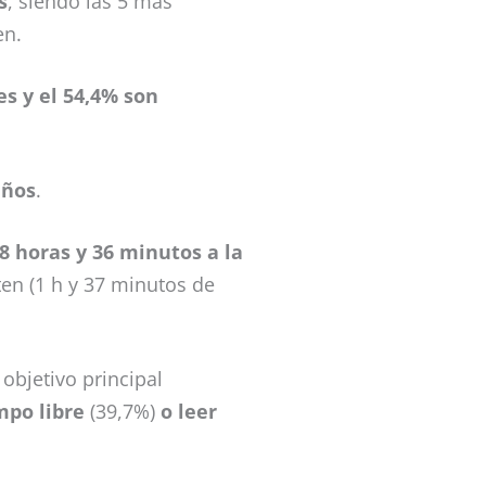
s
, siendo las 5 más
en.
s y el 54,4% son
años
.
8 horas y 36 minutos a la
ten (1 h y 37 minutos de
objetivo principal
mpo libre
(39,7%)
o leer