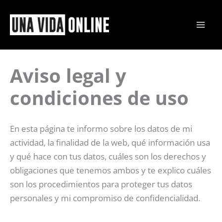
Ir
al
contenido
Aviso legal y
condiciones de uso
En esta página te informo sobre los datos de mi
actividad, la finalidad de la web, qué información usa
y qué hace con tus datos, cuáles son los derechos y
obligaciones que tenemos ambos y te explico cuáles
son los procedimientos para proteger tus datos
personales y mi compromiso de confidencialidad.