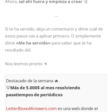
Ahora,
sal ahí fuera y empieza a crear
🚀
…
Si te ha servido, deja un comentario y dime cuál de
estos pasos vas a aplicar primero. O simplemente
dime
«Me ha servido»
para saber que te ha
resultado útil.
Nos leemos pronto 👊
Destacado de la semana 🔥
💡
Más de 5.000$ al mes resolviendo
pasatiempos de periódicos
LetterBoxedAnswers.com
es una web donde el