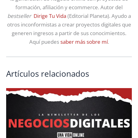
formación, afiliación y ecommerce. Autor del
bestseller
Dirige Tu Vida
(Editorial Planeta). Ayudo a
otros inconformistas a crear proyectos digitales que
generen ingresos a partir de sus conocimientos.
Aquí puedes
saber más sobre mí
.
Artículos relacionados