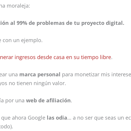
na moraleja:
ción al 99% de problemas de tu proyecto digital.
e con un ejemplo.
nerar ingresos desde casa en su tiempo libre
.
rear una
marca personal
para monetizar mis interes
os no tienen ningún valor.
ría por una
web de afiliación
.
e que ahora Google
las odia
… a no ser que seas un 
todo).