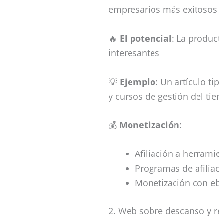
empresarios más exitosos
🔥
El potencial
: La produ
interesantes
💡
Ejemplo
: Un artículo ti
y cursos de gestión del ti
💰
Monetización
:
Afiliación a herram
Programas de afilia
Monetización con e
2. Web sobre descanso y r