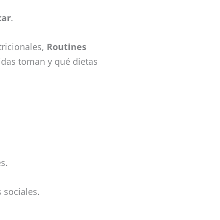
car
.
tricionales,
Routines
das toman y qué dietas
s.
 sociales.