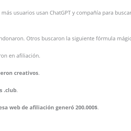
ez más usuarios usan ChatGPT y compañía para busc
ndonaron. Otros buscaron la siguiente fórmula mágica
n en afiliación.
ueron creativos
.
s .club
.
esa web de afiliación generó 200.000$
.