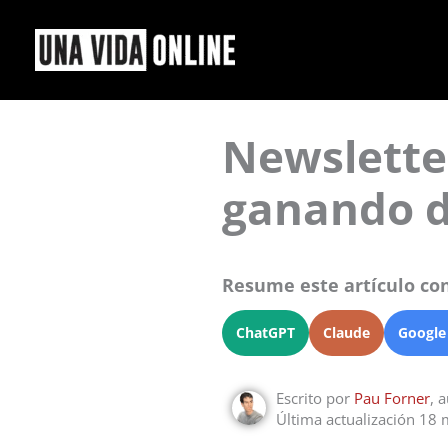
Ir
al
contenido
Newsletter
ganando di
Resume este artículo con
ChatGPT
Claude
Google
Escrito por
Pau Forner
, 
Última actualización 18