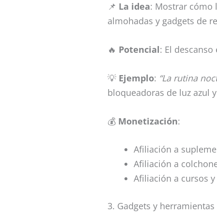
📌
La idea
: Mostrar cómo 
almohadas y gadgets de r
🔥
Potencial
: El descanso
💡
Ejemplo
:
“La rutina no
bloqueadoras de luz azul 
💰
Monetización
:
Afiliación a suplem
Afiliación a colcho
Afiliación a cursos 
3. Gadgets y herramientas