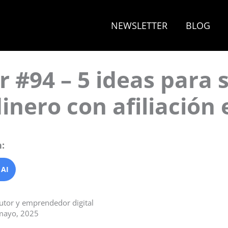
NEWSLETTER
BLOG
 #94 – 5 ideas para 
nero con afiliación 
:
 AI
autor y emprendedor digital
 mayo, 2025