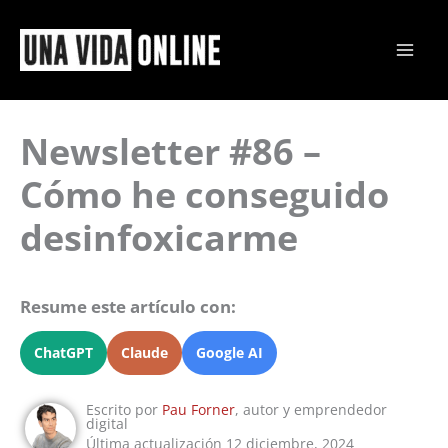
Ir
al
contenido
Newsletter #86 –
Cómo he conseguido
desinfoxicarme
Resume este artículo con:
ChatGPT
Claude
Google AI
Escrito por
Pau Forner
, autor y emprendedor
digital
Última actualización 12 diciembre, 2024