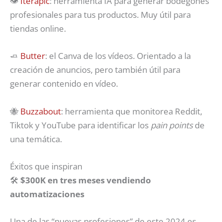
👁️
Iterapic
: herramienta IA para generar bodegones
profesionales para tus productos. Muy útil para
tiendas online.
🧈
Butter
: el Canva de los vídeos. Orientado a la
creación de anuncios, pero también útil para
generar contenido en vídeo.
🐝
Buzzabout
: herramienta que monitorea Reddit,
Tiktok y YouTube para identificar los
pain points
de
una temática.
Éxitos que inspiran
🛠️
$300K en tres meses vendiendo
automatizaciones
Una de las “nuevas profesiones” de este 2024 es