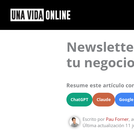
Ir
al
contenido
Newsletter
tu negocio
Resume este artículo con
ChatGPT
Claude
Google
Escrito por
Pau Forner
, 
Última actualización 11 j