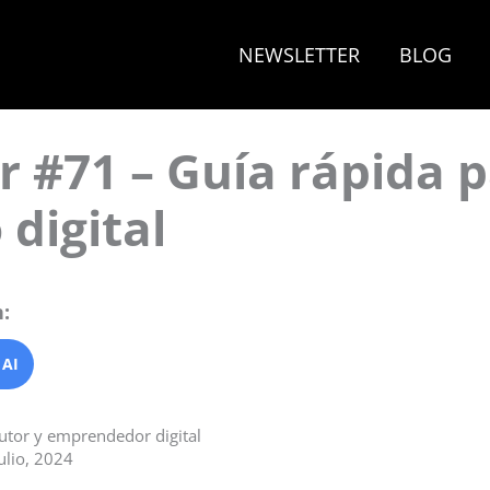
NEWSLETTER
BLOG
 #71 – Guía rápida p
 digital
:
 AI
autor y emprendedor digital
ulio, 2024