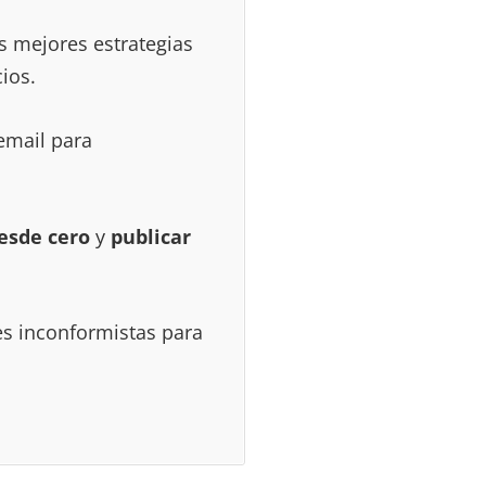
us mejores estrategias
ios.
email para
esde cero
y
publicar
s inconformistas para