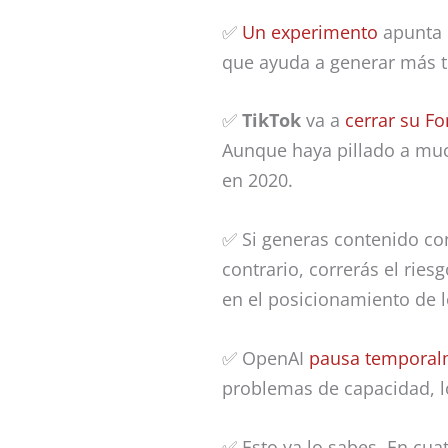
✅
Un experimento
apunta 
que ayuda a generar más t
✅
TikTok
va a
cerrar su F
Aunque haya pillado a muc
en 2020.
✅ Si generas contenido c
contrario, correrás el rie
en el posicionamiento de l
✅ OpenAI
pausa temporalm
problemas de capacidad, l
✅ Esto ya lo sabes. En cua