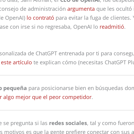
 consejo de administración
argumenta
que les ocultó 
de OpenAI)
lo contrató
para evitar la fuga de clientes.
ase con irse si no regresaba, OpenAI lo
readmitió
.
sonalizada de ChatGPT entrenada por ti para consegui
 este artículo
te explican cómo (necesitas ChatGPT Plu
b pequeña
para posicionarse bien en búsquedas do
r algo mejor que el peor competidor
.
 se pregunta si las
redes sociales
, tal y como fuero
 motivos es que la gente prefiere conectar con sus a