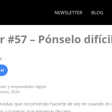
NEWSLETTER
BLOG
 #57 – Pónselo difícil
:
 AI
autor y emprendedor digital
ebrero, 2024
modas que recomiendo hacerte de vez en cuando es qu
os y tuvieras que empezar de cero.