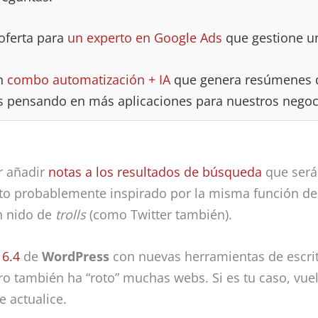
oferta para
un experto en Google Ads
que gestione u
un
combo automatización + IA
que genera resúmenes de
 pensando en más aplicaciones para nuestros negoc
r añadir
notas a los resultados de búsqueda
que serán
to probablemente inspirado por la misma función de 
n nido de
trolls
(como Twitter también).
 6.4
de
WordPress
con nuevas herramientas de escrit
o también ha “roto” muchas webs. Si es tu caso, vuelv
e actualice.