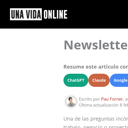
Ir
al
contenido
Newsletter
Resume este artículo con
ChatGPT
Claude
Google
Escrito por
Pau Forner
, 
Última actualización 8 f
Una de las preguntas incó
trabajo, negocio o proyect