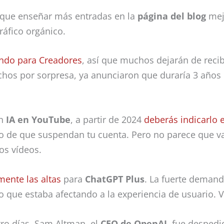
que enseñar más entradas en la
página del blog
mejo
ráfico orgánico.
ondo para Creadores
, así que muchos dejarán de recib
hos por sorpresa, ya anunciaron que duraría 3 años
on
IA en YouTube
, a partir de 2024
deberás indicarlo 
sgo de que suspendan tu cuenta. Pero no parece que v
os vídeos.
ente las altas
para
ChatGPT Plus
. La fuerte deman
o que estaba afectando a la experiencia de usuario. 
tro días, Sam Altman, el
CEO de OpenAI
, fue despedi