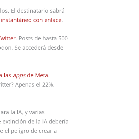
os. El destinatario sabrá
instantáneo con enlace
.
witter
. Posts de hasta 500
don. Se accederá desde
a las
apps
de Meta
.
witter? Apenas el 22%.
ra la IA, y varias
 extinción de la IA debería
 el peligro de crear a