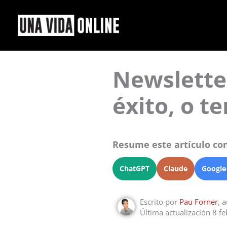
Ir
al
contenido
Newsletter
éxito, o t
Resume este artículo con
ChatGPT
Claude
Google
Escrito por
Pau Forner
, 
Última actualización 8 f