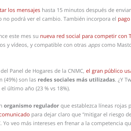
tar los mensajes
hasta 15 minutos después de enviarl
o no podrá ver el cambio. También incorpora el
pago 
nce este mes su
nueva red social para competir con T
tos y vídeos, y compatible con otras
apps
como Masto
 del Panel de Hogares de la CNMC,
el gran público us
m (49%) son las
redes sociales más utilizadas
. ¿Y T
 el último año (23 % vs 18%).
un
organismo regulador
que establezca líneas rojas pa
 comunicado
para dejar claro que “mitigar el riesgo de
. Yo veo más intereses en frenar a la competencia que