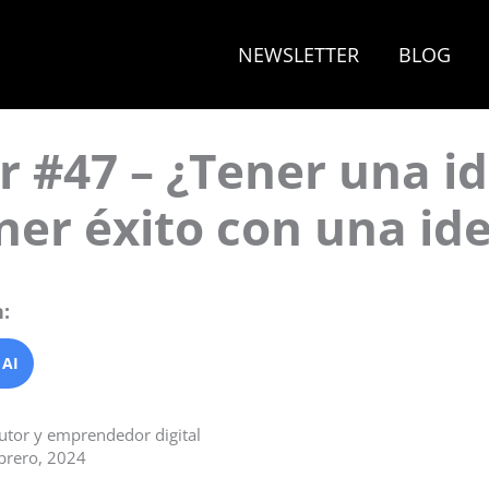
NEWSLETTER
BLOG
 #47 – ¿Tener una i
ener éxito con una id
:
 AI
autor y emprendedor digital
ebrero, 2024