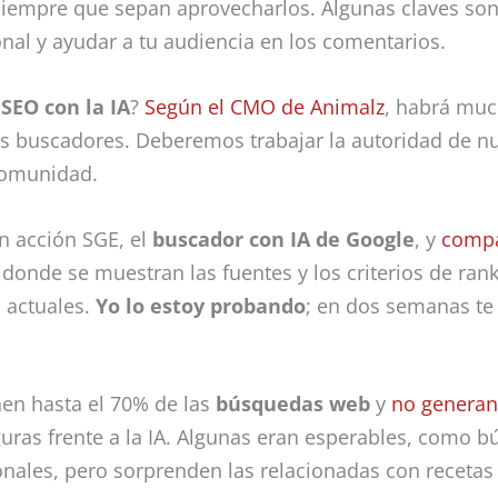
siempre que sepan aprovecharlos. Algunas claves son 
nal y ayudar a tu audiencia en los comentarios.
 SEO con la IA
?
Según el CMO de Animalz
, habrá muc
los buscadores. Deberemos trabajar la autoridad de n
 comunidad.
n acción SGE, el
buscador con IA de Google
, y
compa
 donde se muestran las fuentes y los criterios de ran
s actuales.
Yo lo estoy probando
; en dos semanas t
nen hasta el 70% de las
búsquedas web
y
no generan
guras frente a la IA. Algunas eran esperables, como 
nales, pero sorprenden las relacionadas con recetas 