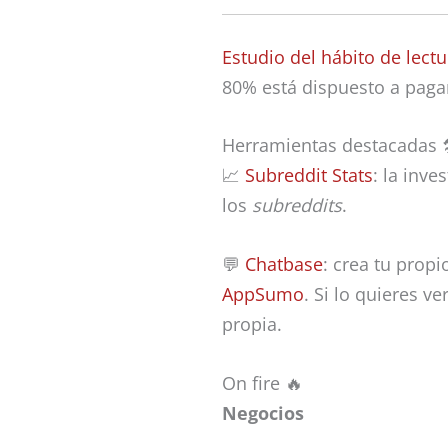
Estudio del hábito de lect
80% está dispuesto a paga
Herramientas destacadas 
📈
Subreddit Stats
: la inv
los
subreddits
.
💬
Chatbase
: crea tu prop
AppSumo
. Si lo quieres v
propia.
On fire 🔥
Negocios