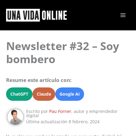
Ir
al
contenido
Newsletter #32 – Soy
bombero
Resume este artículo con:
ChatGPT
Claude
Google AI
Escrito por
Pau Forner
, autor y emprendedor
digital
Última actualización 8 febrero, 2024