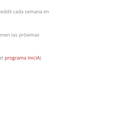
 Reddit cada semana en
ienen las próximas
 el
programa InicIA
)