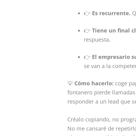
👉
Es recurrente.
Qu
👉
Tiene un final c
respuesta.
👉
El empresario s
se van a la compete
💡
Cómo hacerlo:
coge pap
fontanero pierde llamadas 
responder a un lead que se
Créalo copiando, no prog
No me cansaré de repetirlo