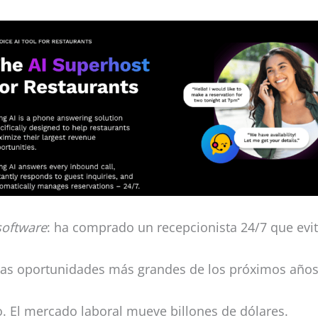
software
: ha comprado un recepcionista 24/7 que evit
 las oportunidades más grandes de los próximos año
. El mercado laboral mueve billones de dólares.