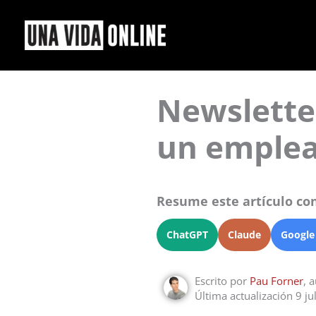
Ir
al
contenido
Newslette
un emplea
Resume este artículo con
ChatGPT
Claude
Google
Escrito por
Pau Forner
, 
Última actualización 9 ju