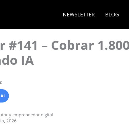
NEWSLETTER
BLOG
r #141 – Cobrar 1.80
do IA
:
 AI
autor y emprendedor digital
lio, 2026