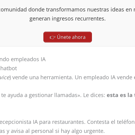
comunidad donde transformamos nuestras ideas en n
generan ingresos recurrentes.
👉 Únete ahora
endo empleados IA
chatbot
vice
) vende una herramienta. Un empleado IA vende e
o te ayuda a gestionar llamadas». Le dices:
esta es la
recepcionista IA para restaurantes. Contesta el teléf
s y avisa al personal si hay algo urgente.