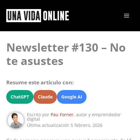
Ir
al
contenido
Newsletter #130 – No
te asustes
Resume este artículo con:
ChatGPT
Claude
Google AI
Escrito por
Pau Forner
, autor y emprendedor
digital
Última actualización 5 febrero, 2026