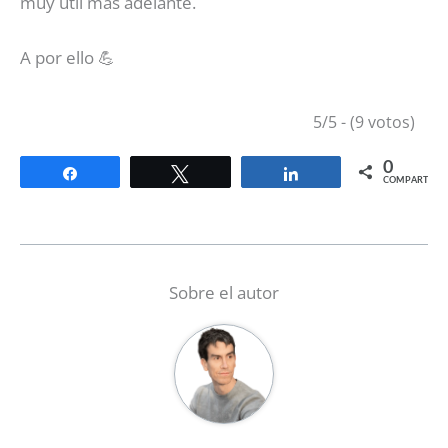
muy útil más adelante.
A por ello 💪
5/5 - (9 votos)
0
Compartir
Twittear
Compartir
COMPARTIR
Sobre el autor